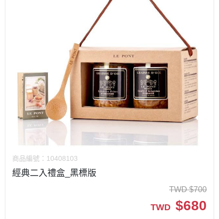
商品編號：
10408103
經典二入禮盒_黑標版
TWD
$
700
$
680
TWD