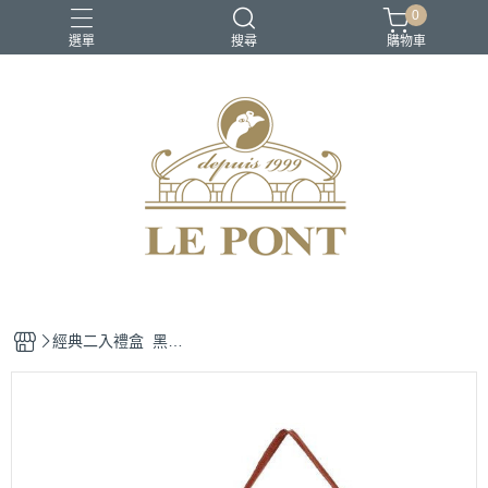
0
選單
搜尋
購物車
經典二入禮盒_黑標
版