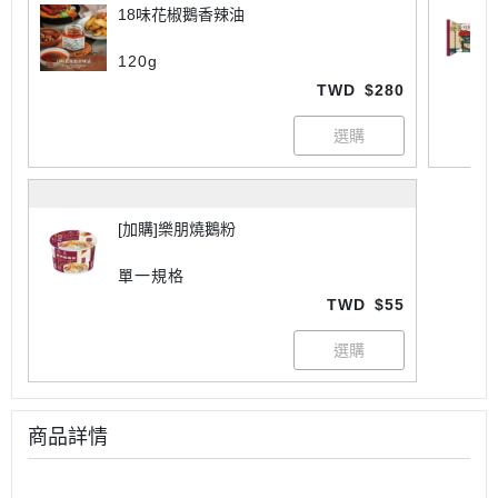
18味花椒鵝香辣油
120g
TWD
$280
[加購]樂朋燒鵝粉
單一規格
TWD
$55
商品詳情