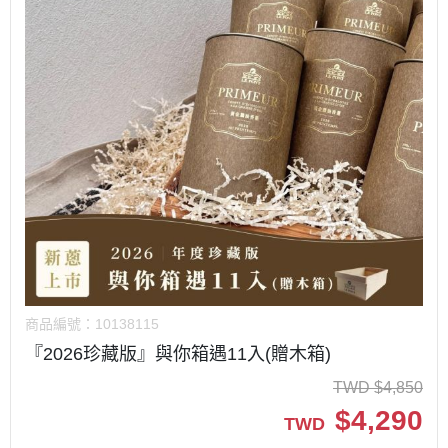
商品編號：
10138115
『2026珍藏版』與你箱遇11入(贈木箱)
TWD
$
4,850
$
4,290
TWD