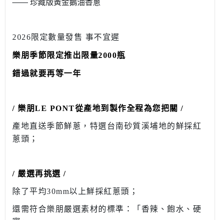
—— 珍藏版黃金鵝油香蔥
2026限定數量發售 事不宜遲
樂朋季節限定推出限量2000瓶
錯過就要再等一年
/ 樂朋LE PONT從產地到製作全程為您把關 /
產地直送季節鮮蔥，
特選台南砂質溪埔地的鮮採紅
蔥頭；
/ 嚴選再挑選 /
除了平均30mm以上鮮採紅蔥頭；
還需符合樂朋嚴選素材的標準：「香辣、飽水、硬