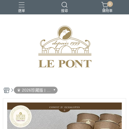
0
選單
搜尋
購物車
♛ 2026珍藏版 | 最
後倒數