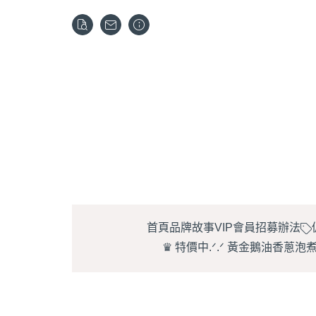
首頁
品牌故事
VIP會員招募辦法
♛ 特價中.ᐟ.ᐟ 黃金鵝油香蔥泡
【秋樂干貝酥 |