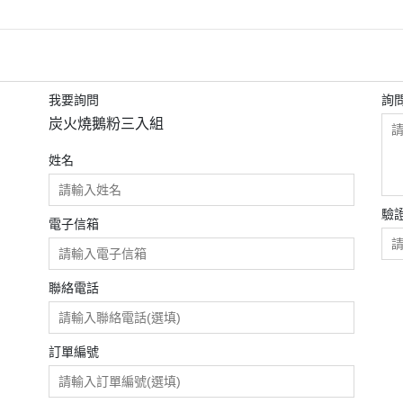
選擇障礙低溫組合區
伴手禮推薦
Bordeaux
LE PONT
我要詢問
詢
炭火燒鵝粉三入組
姓名
驗
電子信箱
聯絡電話
訂單編號