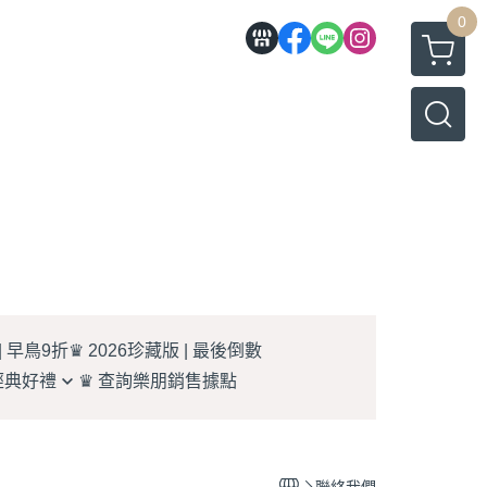
0
| 早鳥9折
♛ 2026珍藏版 | 最後倒數
經典好禮
♛ 查詢樂朋銷售據點