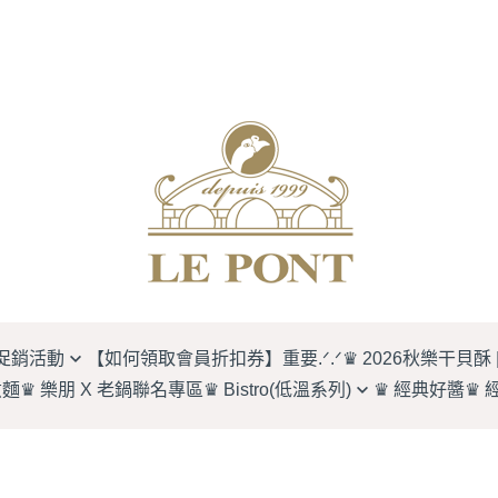
促銷活動
【如何領取會員折扣券】重要.ᐟ.ᐟ
♛ 2026秋樂干貝酥 
煮麵
♛ 樂朋 X 老鍋聯名專區
♛ Bistro(低溫系列)
♛ 經典好醬
♛ 
 早鳥 9 折.ᐟ.ᐟ】
BISTRO LEPONT經典單品
二入禮盒
橋邊鵝肉必比登系列
四入禮盒