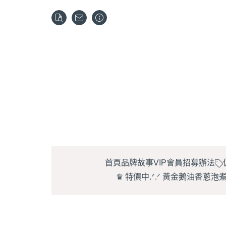
首頁
品牌故事
VIP會員招募辦法
♛ 特價中.ᐟ.ᐟ 黃金鵝油香蔥泡
【秋樂干貝酥 |