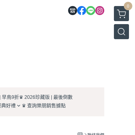
0
| 早鳥9折
♛ 2026珍藏版 | 最後倒數
經典好禮
♛ 查詢樂朋銷售據點