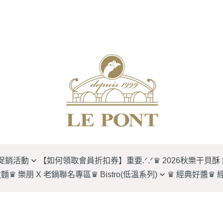
促銷活動
【如何領取會員折扣券】重要.ᐟ.ᐟ
♛ 2026秋樂干貝酥 
煮麵
♛ 樂朋 X 老鍋聯名專區
♛ Bistro(低溫系列)
♛ 經典好醬
♛ 
 早鳥 9 折.ᐟ.ᐟ】
BISTRO LEPONT經典單品
二入禮盒
橋邊鵝肉必比登系列
四入禮盒