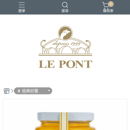
0
選單
搜尋
購物車
♛ 經典好醬