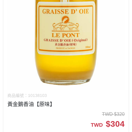
商品編號：
10138103
黃金鵝香油【原味】
TWD
$
320
$
304
TWD