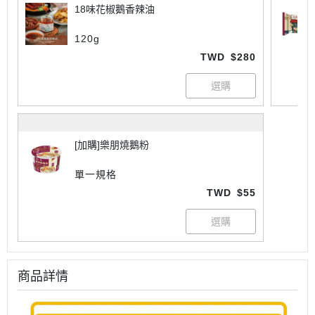
18味花椒鵝香辣油
120g
TWD
$280
[加購]樂朋燒鵝粉
單一規格
TWD
$55
商品詳情